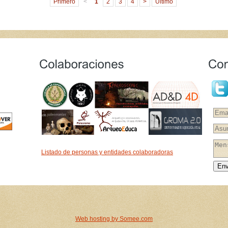
Primero
<
1
2
3
4
>
Ultimo
Listado de personas y entidades colaboradoras
Env
Web hosting by Somee.com