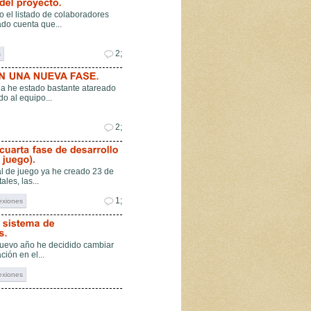
o el listado de colaboradores
ado cuenta que...
2;
s
a he estado bastante atareado
o al equipo...
2;
al de juego ya he creado 23 de
ales, las...
1;
exiones
nuevo año he decidido cambiar
ción en el...
exiones