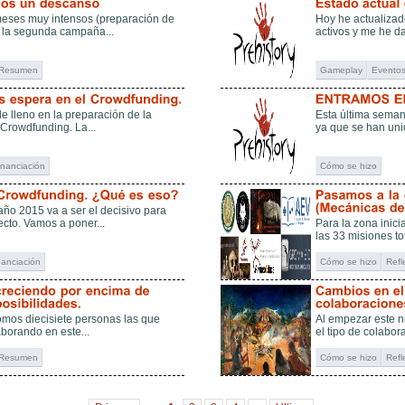
meses muy intensos (preparación de
Hoy he actualizad
 la segunda campaña...
activos y me he d
Resumen
Gameplay
Evento
e lleno en la preparación de la
Esta última seman
rowdfunding. La...
ya que se han unid
inanciación
Cómo se hizo
año 2015 va a ser el decisivo para
ecto. Vamos a poner...
Para la zona inici
las 33 misiones tot
nanciación
Cómo se hizo
Refl
mos diecisiete personas las que
Al empezar este 
borando en este...
el tipo de colabora
Resumen
Cómo se hizo
Refl