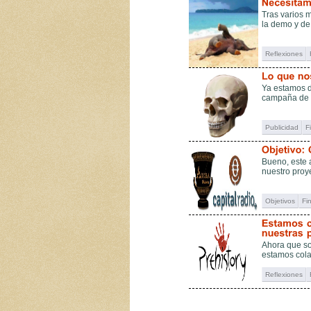
Tras varios 
la demo y de
Reflexiones
Ya estamos d
campaña de C
Publicidad
F
Bueno, este 
nuestro proy
Objetivos
Fi
Ahora que so
estamos cola
Reflexiones