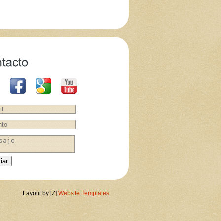
iar
Layout by [Z]
Website Templates